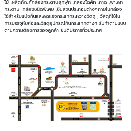
ไม้ ,ผลิตภัณฑ์กล่องกระดาษลูกฟูก ,กล่องไดคัท ,ถาด ,พาเลท
กระดาษ ,กล่องชนิดพิเศษ ,ชิ้นส่วนประกอบต่างๆภายในกล่อง
ใช้สำหรับแบ่งกั้นและลดแรงกระแทกระหว่างวัตถุ , วัสดุที่ใช้ใน
การบรรจุหีบห่อและวัสดุอุปกรณ์กันกระแทกต่างๆ รับทำตามแบบ
ตามความต้องการของลูกค้า ยินดีบริการทั่วประเทศ