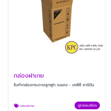
กล่องฝาเกย
รับทํากล่องกระดาษลูกฟูก ระยอง - เคพีซี คาร์ตัน
ดูรายละเอียด
กล่องฝาเกย