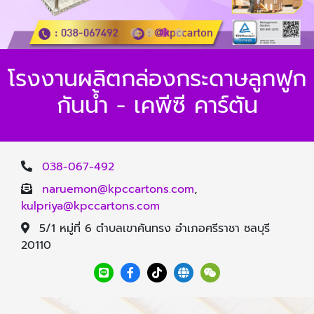
โรงงานผลิตกล่องกระดาษลูกฟูก
กันน้ำ - เคพีซี คาร์ตัน
038-067-492
naruemon@kpccartons.com
,
kulpriya@kpccartons.com
5/1 หมู่ที่ 6 ตำบลเขาคันทรง อำเภอศรีราชา ชลบุรี
20110