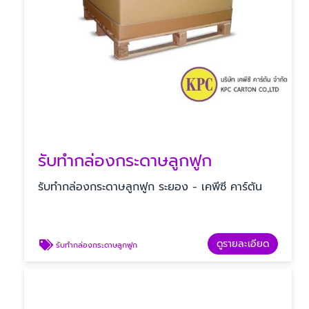
รับทํากล่องกระดาษลูกฟูก
รับทํากล่องกระดาษลูกฟูก ระยอง - เคพีซี คาร์ตัน
ดูรายละเอียด
รับทํากล่องกระดาษลูกฟูก