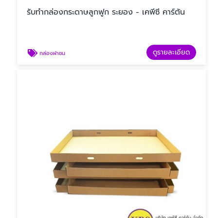
รับทํากล่องกระดาษลูกฟูก ระยอง - เคพีซี คาร์ตัน
ดูรายละเอียด
กล่องฝาชน