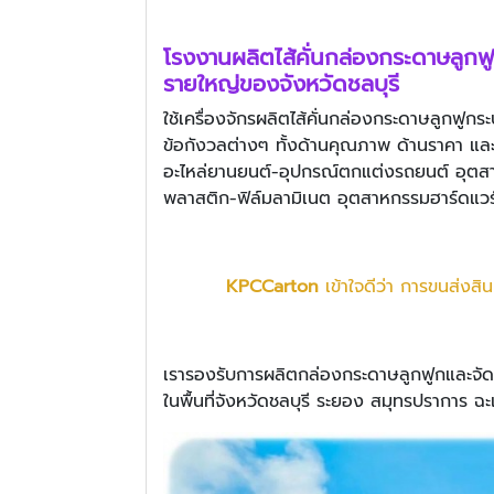
โรงงานผลิต
ไส้คั่นกล่องกระดาษลูกฟ
รายใหญ่ของจังหวัดชลบุรี
ใช้เครื่องจักรผลิตไส้คั่นกล่องกระดาษลูกฟูก
ข้อกังวลต่างๆ ทั้งด้านคุณภาพ ด้านราคา แล
อะไหล่ยานยนต์-อุปกรณ์ตกแต่งรถยนต์ อุตสาห
พลาสติก-ฟิล์มลามิเนต อุตสาหกรรมฮาร์ดแวร
KPCCarton
เข้าใจดีว่า การขนส่งสิน
เรารองรับการผลิตกล่องกระดาษลูกฟูกและจัดส
ในพื้นที่จังหวัดชลบุรี ระยอง สมุทรปราการ ฉะ