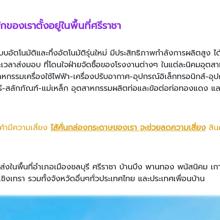
ูก
ของเราตั้งอยู่ในพื้นที่ศรีราชา
ระบบอัตโนมัติและกึ่งอัตโนมัติรุ่นใหม่ มีประสิทธิภาพกำลังการผลิตส
ะเวลาส่งมอบ ที่โดนใจฝ่ายจัดซื้อของโรงงานต่างๆ ในแต่ละนิคมอุตส
กรรมเครื่องใช้ไฟฟ้า-เครื่องปรับอากาศ-อุปกรณ์อิเล็กทรอนิกส์-อุ
์-สลักภัณฑ์-แม่เหล็ก อุตสาหกรรมผลิตท่อและข้อต่อท่อทองแดง แล
ค้ามีความเสี่ยง
ไส้คั่นกล่องกระดาษของเรา จะช่วยลดความเสี่ยง
สิน
่งในพื้นที่อำเภอเมืองชลบุรี ศรีราชา บ้านบึง พานทอง พนัสนิคม เก
เชิงเทรา รวมทั้งจังหวัดอื่นๆทั่วประเทศไทย และประเทศเพื่อนบ้าน