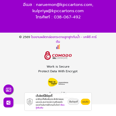
อีเมล :
naruemon@kpccartons.com
,
kulpriya@kpccartons.com
โทรศัพท์ :
038-067-492
© 2569
โรงงานผลิตกล่องกระดาษลูกฟูกกันน้ำ - เคพีซี คาร์
ตัน
Work is Secure
Protect Data With Encrypt
Powered By
เว็บไซต์นี้ใช้คุกกี้
Thailand YellowPages
เราใช้คุกกี้เพื่อเพิ่มประสิทธิภาพและ
ตั้งค่าคุกกี้
ยอมรับ
มอบประสบการณ์ความพึงพอใจ
ของท่านในการใช้งานเว็บไซต์
เรียน
รู้เพิ่มเติม