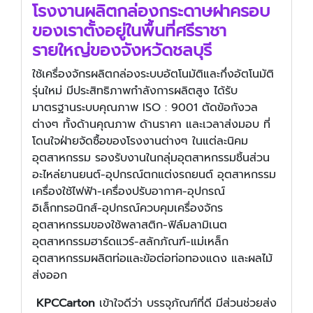
โรงงานผลิตกล่องกระดาษฝาครอบ
ของเราตั้งอยู่ในพื้นที่ศรีราชา
รายใหญ่ของจังหวัดชลบุรี
ใช้เครื่องจักรผลิตกล่องระบบอัตโนมัติและกึ่งอัตโนมัติ
รุ่นใหม่ มีประสิทธิภาพกำลังการผลิตสูง ได้รับ
มาตรฐานระบบคุณภาพ ISO : 9001 ตัดข้อกังวล
ต่างๆ ทั้งด้านคุณภาพ ด้านราคา และเวลาส่งมอบ ที่
โดนใจฝ่ายจัดซื้อของโรงงานต่างๆ ในแต่ละนิคม
อุตสาหกรรม รองรับงานในกลุ่มอุตสาหกรรมชิ้นส่วน
อะไหล่ยานยนต์-อุปกรณ์ตกแต่งรถยนต์ อุตสาหกรรม
เครื่องใช้ไฟฟ้า-เครื่องปรับอากาศ-อุปกรณ์
อิเล็กทรอนิกส์-อุปกรณ์ควบคุมเครื่องจักร
อุตสาหกรรมของใช้พลาสติก-ฟิล์มลามิเนต
อุตสาหกรรมฮาร์ดแวร์-สลักภัณฑ์-แม่เหล็ก
อุตสาหกรรมผลิตท่อและข้อต่อท่อทองแดง และผลไม้
ส่งออก
KPCCarton
เข้าใจดีว่า บรรจุภัณฑ์ที่ดี มีส่วนช่วยส่ง